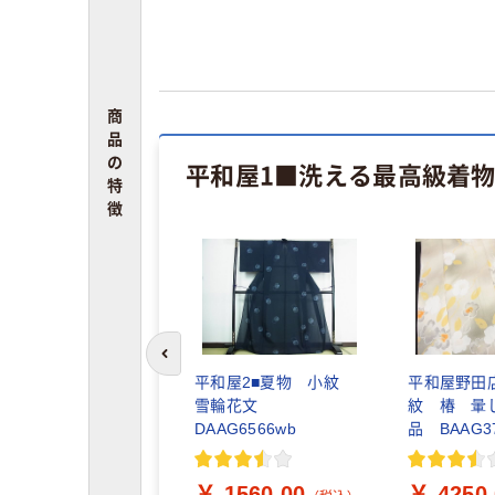
商
品
の
平和屋1■洗える最高級着物
特
徴
前のスライドへ
平和屋2■夏物 小紋
平和屋野田
雪輪花文
紋 椿 暈
DAAG6566wb
品 BAAG37
￥ 1560.00
￥ 4250