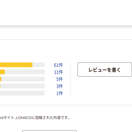
DAAG6528wb
製 蜻蛉 とんぼ 草葉文 洗える着物 DAAE1462yyy
紋 新古品反物 bｔ
【夏黄八丈】裄丈68.5cm 着丈167cm 焦げ茶色系
文 暈し染め 正絹 逸品 未使用 AAAJ0146Bzg
 白地 極上の逸品 720
10枚まとめ 着物 綸子など 総柄小紋 上品 つるつる 正絹リメイク 材料 和装 和
 逸品 DAAC1309wb
 黒地 さんび謹製 洗える着物 DAAF7914op
m 5・6・9月 単衣 お茶事 極上ちりめん地 辻ヶ花 小紋 正絹 身長152cm
る着物 DAAG6528wb
製 蜻蛉 とんぼ 草葉文 洗える着物 DAAE1462yyy
紋 新古品反物 bｔ
【夏黄八丈】裄丈68.5cm 着丈167cm 焦げ茶色系
文 暈し染め 正絹 逸品 未使用 AAAJ0146Bzg
61件
レビューを書く
11件
5件
3件
1件
bサイト、LOHACOに投稿された内容です。