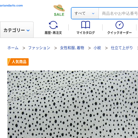
ariandarlo.com
すべて
カテゴリー
履歴・再注文
マイカタログ
クイックオーダー
ホーム
ファッション
女性和服、着物
小紋
仕立て上がり
人気商品