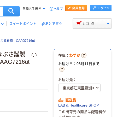
ヘルプ
各種お手続き
スイートポイント
あとで買う
カゴ
点
着物 CAAG7216ut
なぶさ謹製 小
在庫：
わずか
G7216ut
お届け日：08月11日まで
お届け先：
直送品
LAB & Healthcare SHOP
この出荷元の商品は配送料が