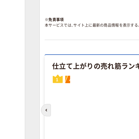
※
免責事項
本サービスでは、サイト上に最新の商品情報を表示する
仕立て上がりの売れ筋ラン
1
人気商品
人気商品
人気商品
人気商品
人気商品
人気商品
人気商品
人気商品
人気商品
人気商品
人気商品
人気商品
人気商品
人気商品
人気商品
10
2
3
4
5
6
7
8
9
1
2
3
4
5
前のスライドへ