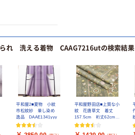
 洗える着物 CAAG7216utの検索結果
紋
平和屋2■夏物 小紋
平和屋野田店■上質な小
市松紋紗 暈し染め
紋 花唐草文 着丈
逸品 DAAE1341yyy
157.5cm 裄丈62cm
正絹 逸品 A-wj4293
￥ 2850.00
￥ 1420.00