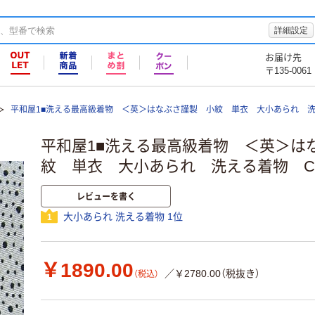
詳細設定
お届け先
〒135-0061
平和屋1■洗える最高級着物 ＜英＞はなぶさ謹製 小紋 単衣 大小あられ 洗える
平和屋1■洗える最高級着物 ＜英＞は
紋 単衣 大小あられ 洗える着物 CAA
レビューを書く
大小あられ 洗える着物 1位
1
￥1890.00
／￥2780.00（税抜き）
（税込）