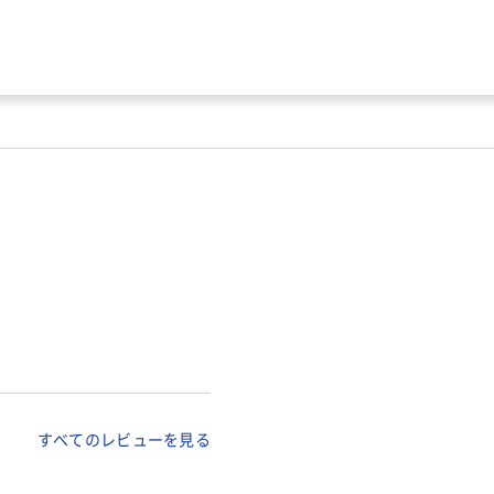
服 #B359
～158cmの方に最適 U970
すべてのレビューを見る