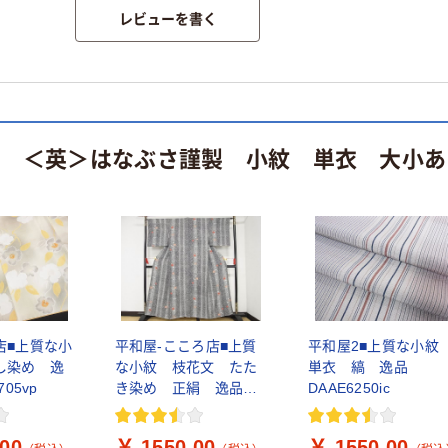
レビューを書く
 ＜英＞はなぶさ謹製 小紋 単衣 大小あられ
店■上質な小
平和屋-こころ店■上質
平和屋2■上質な小
し染め 逸
な小紋 枝花文 たた
単衣 縞 逸品
05vp
き染め 正絹 逸品
DAAE6250ic
AAAI7849Aog
.00
￥ 1550.00
￥ 1550.00