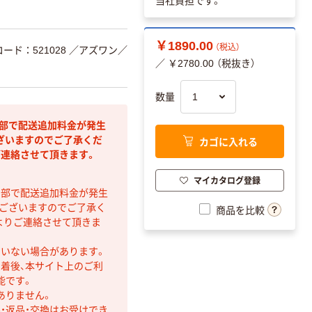
当社負担です。
￥1890.00
（税込）
コード：521028
／アズワン／
／ ￥2780.00 （税抜き）
数量
間部で配送追加料金が発生
カゴに入れる
ざいますのでご了承くだ
ご連絡させて頂きます。
マイカタログ登録
間部で配送追加料金が発生
もございますのでご了承く
商品を比較
よりご連絡させて頂きま
ていない場合があります。
着後、本サイト上のご利
能です。
ありません。
・返品・交換はお受けでき