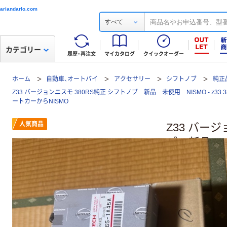
ariandarlo.com
すべて
カテゴリー
履歴・再注文
マイカタログ
クイックオーダー
ホーム
自動車、オートバイ
アクセサリー
シフトノブ
純正
Z33 バージョンニスモ 380RS純正 シフトノブ 新品 未使用 NISMO - z33 
ートカーからNISMO
人気商品
Z33 バー
ブ 新品 未使
フトノブの通
ツ）：パーツ&
ンプリートカ
レビューを
Z33 シフトノ
1