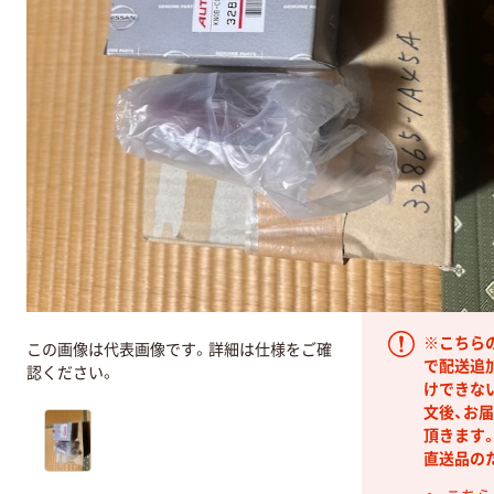
￥26680.
販売単位：4
お申込番号：2c5qC
ド：842848
／アズ
※こちら
この画像は代表画像です。詳細は仕様をご確
で配送追
認ください。
けできな
文後、お
頂きます
直送品の