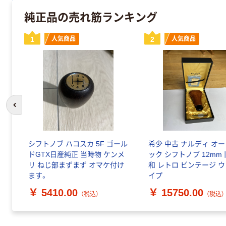
純正品の売れ筋ランキング
1
人気商品
2
人気商品
前のスライドへ
シフトノブ ハコスカ 5F ゴール
希少 中古 ナルディ オ
ドGTX日産純正 当時物 ケンメ
ック シフトノブ 12mm 
リ ねじ部まずまず オマケ付け
和 レトロ ビンテージ 
ます。
イプ
￥ 5410.00
￥ 15750.00
（税込）
（税込）