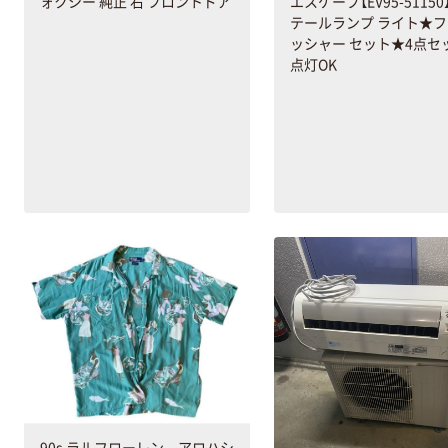
エスケープ【EV95-5115
ォクシー 純正 右 フロントドア
テールランプ ライト★
ッシャー セット★4点セ
点灯OK
90s ラルフローレン アロハシ