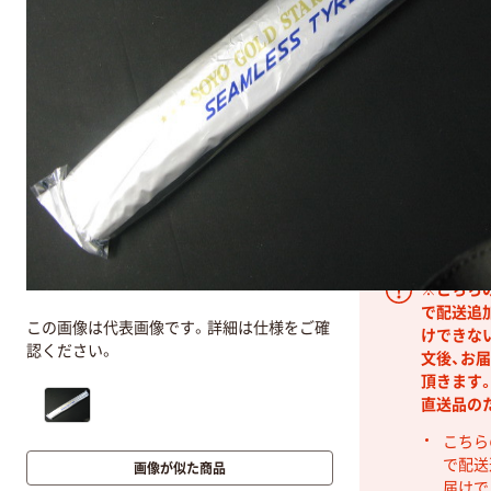
￥6690.0
販売単位：1
お申込番号：6VG2l
ド：481705
／アズ
※こちら
で配送追
この画像は代表画像です。詳細は仕様をご確
けできな
認ください。
文後、お
頂きます
直送品の
こちら
で配送
画像が似た商品
届けで