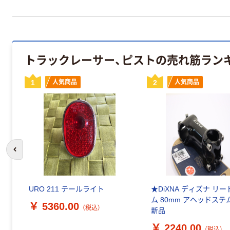
トラックレーサー、ピストの売れ筋ラン
1
人気商品
2
人気商品
前のスライドへ
URO 211 テールライト
★DiXNA ディズナ リ
ム 80mm アヘッドステム
￥ 5360.00
（税込）
新品
￥ 2240.00
（税込）