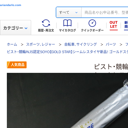
ariandarlo.com
すべて
カテゴリー
履歴・再注文
マイカタログ
クイックオーダー
ホーム
スポーツ、レジャー
自転車、サイクリング
パーツ
ピスト・競輪/NJS認定SOYO【GOLD STAR】シームレスタイヤ新品！ ゴールドスタ
人気商品
ピスト・競輪/
シームレスタ
ームレスタイ
SEAMLES
レビューを
（シームレス O
1