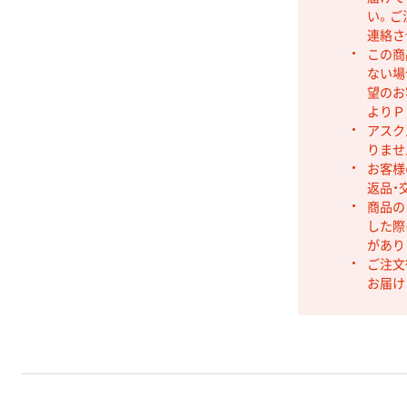
い。ご
連絡さ
この商
ない場
望のお
よりＰ
アスク
りませ
お客様
返品・
商品の
した際
があり
ご注文
お届け