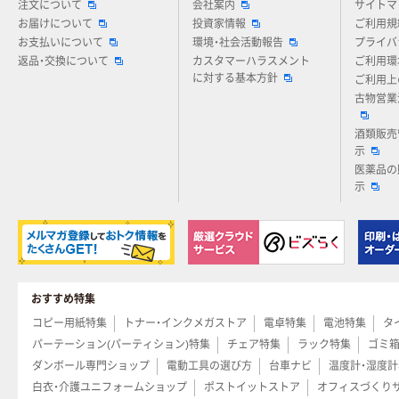
注文について
会社案内
サイトマ
お届けについて
投資家情報
ご利用規
お支払いについて
環境・社会活動報告
プライバ
返品・交換について
カスタマーハラスメント
ご利用環
に対する基本方針
ご利用上
古物営業
酒類販売
示
医薬品の
示
おすすめ特集
コピー用紙特集
トナー・インクメガストア
電卓特集
電池特集
タ
パーテーション(パーティション)特集
チェア特集
ラック特集
ゴミ
ダンボール専門ショップ
電動工具の選び方
台車ナビ
温度計・湿度
白衣・介護ユニフォームショップ
ポストイットストア
オフィスづくり