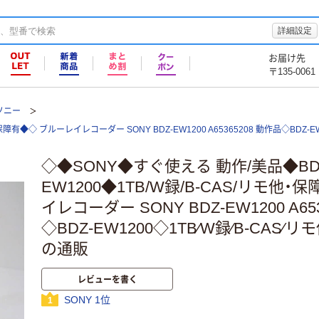
詳細設定
お届け先
〒135-0061
ソニー
有◆◇ ブルーレイレコーダー SONY BDZ-EW1200 A65365208 動作品◇BDZ-EW1
◇◆SONY◆すぐ使える 動作/美品◆BD
EW1200◆1TB/W録/B-CAS/リモ他
イレコーダー SONY BDZ-EW1200 A65
◇BDZ-EW1200◇1TB⁄W録⁄B-CAS⁄リ
の通販
レビューを書く
SONY 1位
1