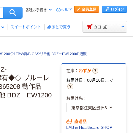
ヘルプ
各種お手続き
スイートポイント
あとで買う
カゴ
点
200◇1TB⁄W録⁄B-CAS⁄リモ他 BDZ－EW1200の通販
Z-
在庫：
わずか
・保障有◆◇ ブルーレ
お届け日：08月10日まで
365208 動作品
モ他 BDZ－EW1200
お届け先：
直送品
LAB & Healthcare SHOP