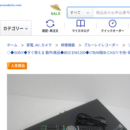
ariandarlo.com
すべて
カテゴリー
履歴・再注文
マイカタログ
クイックオーダー
ホーム
家電、AV、カメラ
映像機器
ブルーレイレコーダー
◇◆SONY◆すぐ使える 動作/美品◆BDZ-EW1200◆1TB/W録/B-CAS/リモ他・保障
人気商品